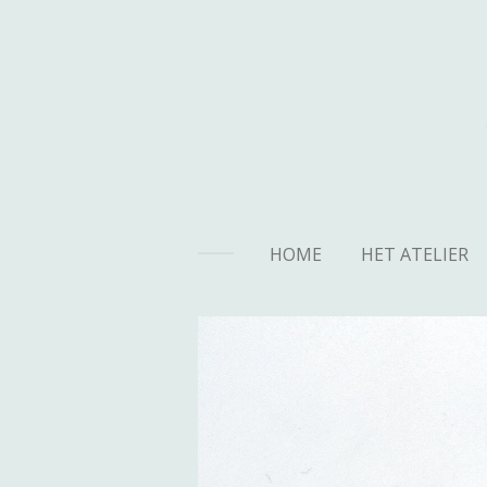
Ga
direct
naar
de
hoofdinhoud
HOME
HET ATELIER