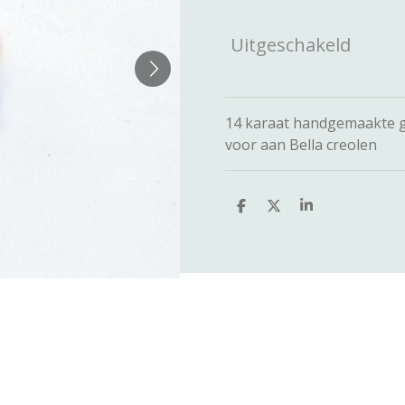
Uitgeschakeld
14 karaat handgemaakte 
voor aan Bella creolen
D
D
S
e
e
h
l
e
a
e
l
r
n
e