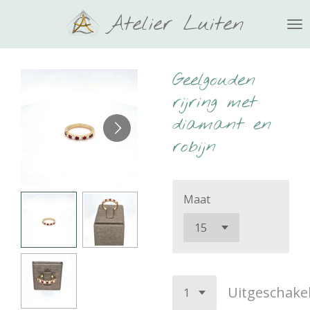
Ga
Atelier Luiten
direct
naar
de
Geelgouden
hoofdinhoud
rijring met
diamant en
robijn
Maat
Uitgeschake