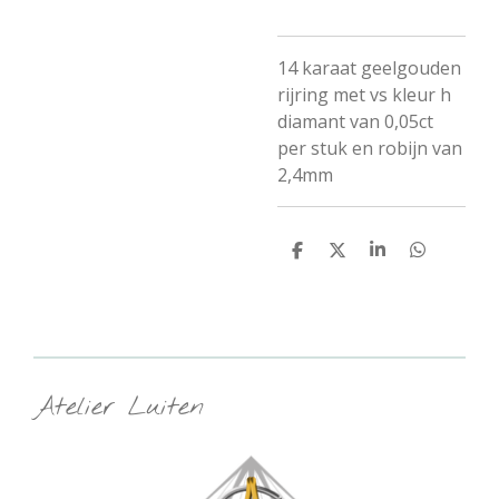
14 karaat geelgouden
rijring met vs kleur h
diamant van 0,05ct
per stuk en robijn van
2,4mm
D
D
S
D
e
e
h
e
l
e
a
l
e
l
r
e
n
e
n
Atelier Luiten