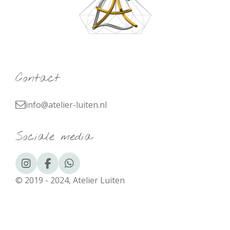
Contact
info@atelier-luiten.nl
Sociale media
I
F
W
n
a
h
© 2019 - 2024, Atelier Luiten
s
c
a
t
e
t
a
b
s
g
o
A
r
o
p