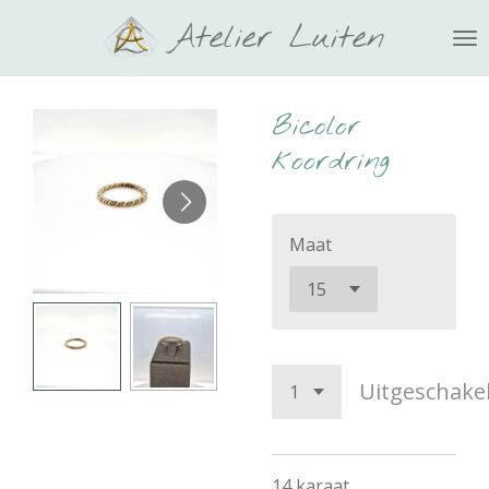
Ga
Atelier Luiten
direct
naar
de
Bicolor
hoofdinhoud
koordring
Maat
Uitgeschake
14 karaat